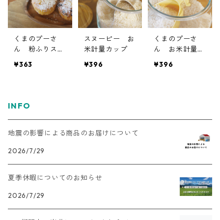
くまのプーさ
スヌーピー お
くまのプーさ
ん 粉ふりスプ
米計量カップ
ん お米計量カ
ーン
ップ
¥363
¥396
¥396
INFO
地震の影響による商品のお届けについて
2026/7/29
夏季休暇についてのお知らせ
2026/7/29