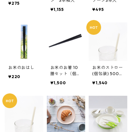
ン 3本箱入
プーン3本入
¥275
¥1,155
¥495
お米のおはし
お米のお箸 10
お米のストロー
膳セット（個包
(個包装) 500本
¥220
装なし）
／1箱
¥1,500
¥1,540