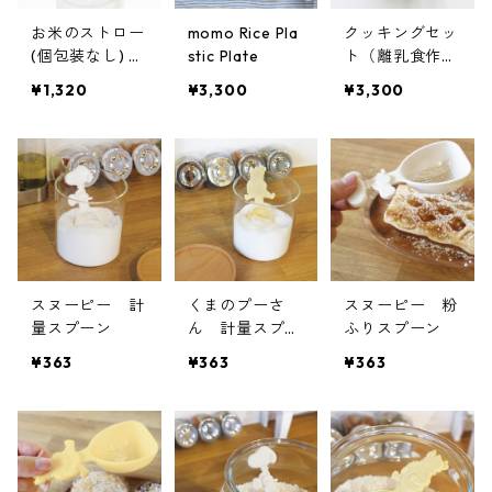
お米のストロー
momo Rice Pla
クッキングセッ
(個包装なし) 5
stic Plate
ト（離乳食作り
00本／1箱
セット）
¥1,320
¥3,300
¥3,300
スヌーピー 計
くまのプーさ
スヌーピー 粉
量スプーン
ん 計量スプー
ふりスプーン
ン
¥363
¥363
¥363