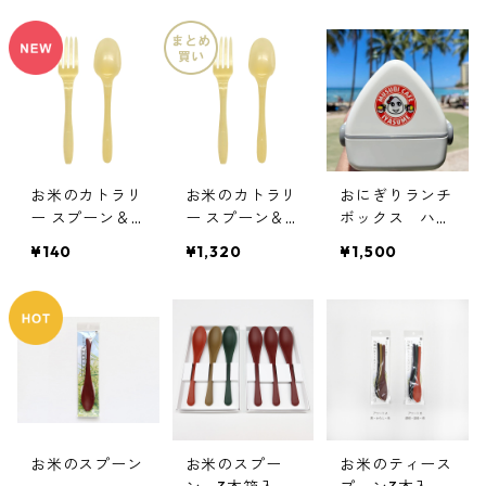
お米のカトラリ
お米のカトラリ
おにぎりランチ
ー スプーン＆
ー スプーン＆
ボックス ハワ
フォーク（個包
フォーク（個包
イのMusubi Ca
¥140
¥1,320
¥1,500
装）10本セット
装）100本
fe Iyasume（い
やす夢）コラ
ボ
お米のスプーン
お米のスプー
お米のティース