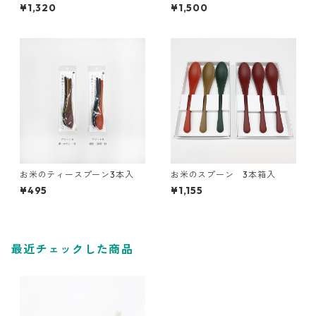
フォーク（個包装）100本
ワイのMusubi Cafe Iyasume
¥1,320
¥1,500
（いやす夢）コラボ
お米のティースプーン3本入
お米のスプーン 3本箱入
¥495
¥1,155
最近チェックした商品