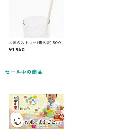
お米のストロー(個包装) 500
本／1箱
¥1,540
セール中の商品