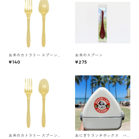
お米のカトラリー スプーン＆
お米のスプーン
フォーク（個包装）10本セッ
¥140
¥275
ト
お米のカトラリー スプーン＆
おにぎりランチボックス ハ