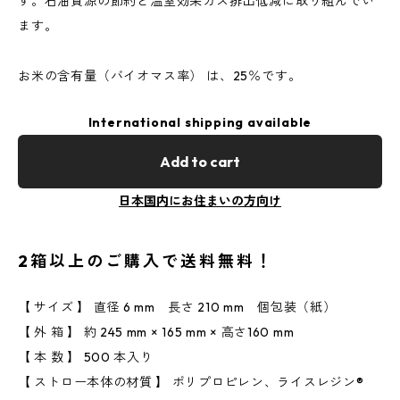
す。石油資源の節約と温室効果ガス排出低減に取り組んでい
ます。
お米の含有量（バイオマス率） は、25％です。
International shipping available
Add to cart
日本国内にお住まいの方向け
2 箱 以 上 の ご 購 入 で 送 料 無 料 ！
【 サイズ 】 直径 6 mm 長さ 210 mm 個包装（紙）
【 外 箱 】 約 245 mm × 165 mm × 高さ160 mm
【 本 数 】 500 本入り
【 ストロー本体の材質 】 ポリプロピレン、ライスレジン®︎