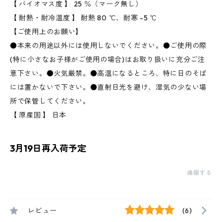
【 バイオマス度 】 25 ％（マーク無し）
【 耐熱・耐冷温度 】 耐熱 80 ℃、耐寒 -5 ℃
【ご使用上のお願い】
●本来の用途以外には使用しないでください。●ご使用の際
(特に小さなお子様がご使用の場合)はお取り扱いに充分ご注
意下さい。●火気厳禁。●高温になるところ、特に日のそば
には置かないで下さい。●直射日光を避け、湿気の少ない場
所で保管してください。
【 原産国 】 日本
3月19日再入荷予定
通報する
レビュー
(6)