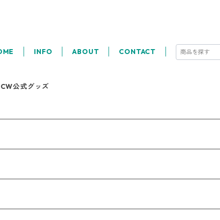
OME
INFO
ABOUT
CONTACT
FCW公式グッズ