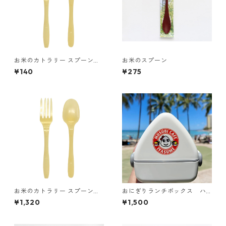
お米のカトラリー スプーン＆
お米のスプーン
フォーク（個包装）10本セッ
¥140
¥275
ト
お米のカトラリー スプーン＆
おにぎりランチボックス ハ
フォーク（個包装）100本
ワイのMusubi Cafe Iyasume
¥1,320
¥1,500
（いやす夢）コラボ