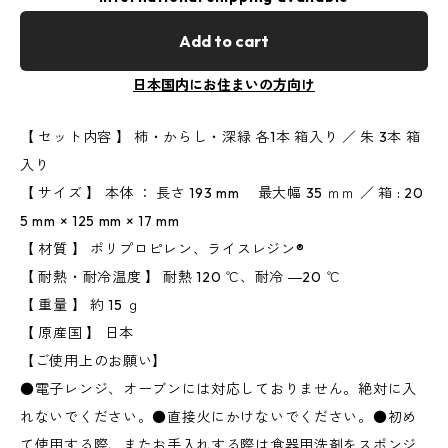
Add to cart
日本国内にお住まいの方向け
【 セット内容 】 柿・からし・深緑 各1本 箱入り ／ 朱 3本 箱
入り
【 サイズ 】 本体 ： 長さ 193 mm 最大幅 35 ｍｍ ／ 箱 : 20
5 mm × 125 mm × 17 mm
【 材質 】 ポリプロピレン、ライスレジン®︎
【 耐熱・耐冷温度 】 耐熱 120 ℃、耐冷 ―20 ℃
【 重量 】 約 15 ｇ
【 原産国 】 日本
【ご使用上のお願い】
●電子レンジ、オーブンには対応しておりません。絶対に入
れないでください。●直接火にかけないでください。●初め
て使用する際、またお手入れする際は食器用洗剤をスポンジ