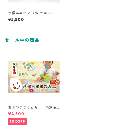
水俣ユニオンFCW サコッシュ
¥5,500
セール中の商品
お米のままごとセット南魚沼
市限定版【純国産】
¥4,500
10%OFF