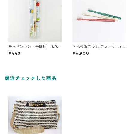
チャギントン 子供用 お米
お米の歯ブラシ(アメニティ) 2
の歯ブラシ
30本
¥440
¥6,900
最近チェックした商品