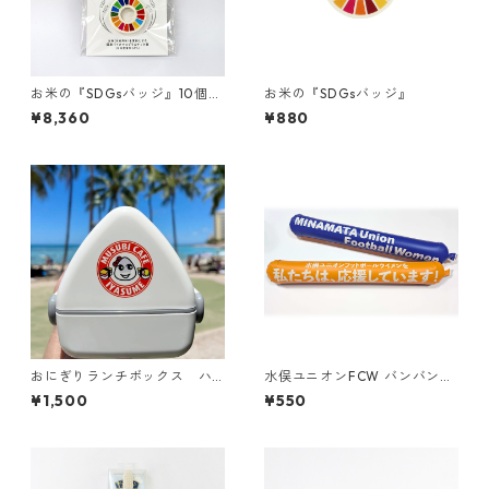
お米の『SDGsバッジ』10個セ
お米の『SDGsバッジ』
ット
¥8,360
¥880
おにぎりランチボックス ハ
水俣ユニオンFCW バンバンス
ワイのMusubi Cafe Iyasume
ティック
¥1,500
¥550
（いやす夢）コラボ