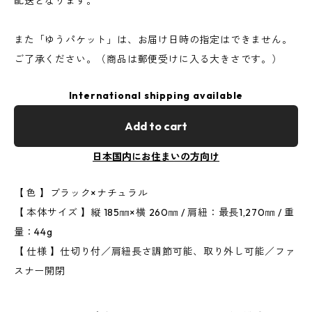
配送となります。
また「ゆうパケット」は、お届け日時の指定はできません。
ご了承ください。（商品は郵便受けに入る大きさです。）
International shipping available
Add to cart
日本国内にお住まいの方向け
【 色 】ブラック×ナチュラル
【 本体サイズ 】縦 185㎜×横 260㎜ / 肩紐：最長1,270㎜ / 重
量：44g
【 仕様 】仕切り付／肩紐長さ調節可能、取り外し可能／ファ
スナー開閉