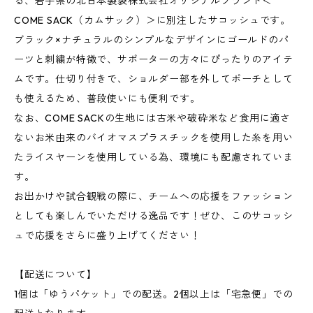
る、岩手県の北日本製袋株式会社オリジナルブランド＜
COME SACK（カムサック）＞に別注したサコッシュです。
ブラック×ナチュラルのシンプルなデザインにゴールドのパ
ーツと刺繍が特徴で、サポーターの方々にぴったりのアイテ
ムです。仕切り付きで、ショルダー部を外してポーチとして
も使えるため、普段使いにも便利です。
なお、COME SACKの生地には古米や破砕米など食用に適さ
ないお米由来のバイオマスプラスチックを使用した糸を用い
たライスヤーンを使用している為、環境にも配慮されていま
す。
お出かけや試合観戦の際に、チームへの応援をファッション
としても楽しんでいただける逸品です！ぜひ、このサコッシ
ュで応援をさらに盛り上げてください！
【配送について】
1個は「ゆうパケット」での配送。2個以上は「宅急便」での