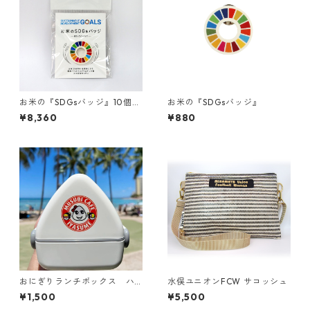
お米の『SDGsバッジ』10個セ
お米の『SDGsバッジ』
ット
¥8,360
¥880
おにぎりランチボックス ハ
水俣ユニオンFCW サコッシュ
ワイのMusubi Cafe Iyasume
¥1,500
¥5,500
（いやす夢）コラボ