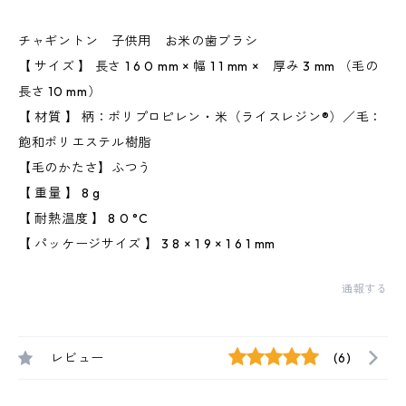
チャギントン 子供用 お米の歯ブラシ
【 サイズ 】 長さ 1 6 0 mm × 幅 1 1 mm × 厚み 3 mm （毛の
長さ 10 mm）
【 材質 】 柄：ポリプロピレン・米（ライスレジン®︎）／毛：
飽和ポリエステル樹脂
【毛のかたさ】ふつう
【 重量 】 8 g
【 耐熱温度 】 8 0 °C
【 パッケージサイズ 】 3 8 × 1 9 × 1 6 1 mm
通報する
レビュー
(6)