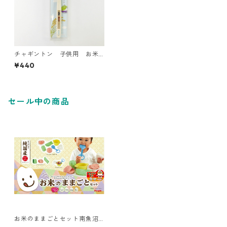
チャギントン 子供用 お米
の歯ブラシ
¥440
セール中の商品
お米のままごとセット南魚沼
市限定版【純国産】