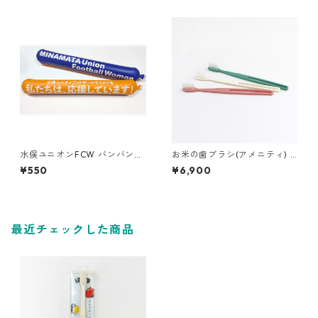
水俣ユニオンFCW バンバンス
お米の歯ブラシ(アメニティ) 2
ティック
30本
¥550
¥6,900
最近チェックした商品